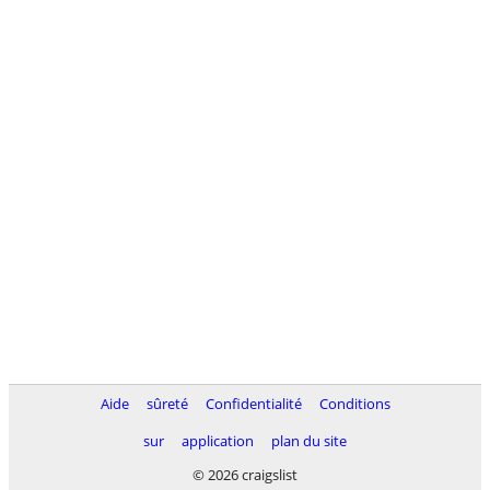
Aide
sûreté
Confidentialité
Conditions
sur
application
plan du site
© 2026 craigslist