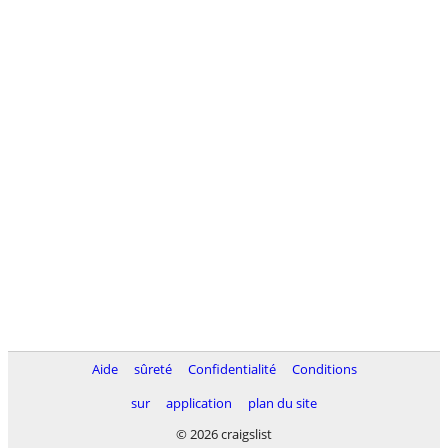
Aide
sûreté
Confidentialité
Conditions
sur
application
plan du site
© 2026 craigslist