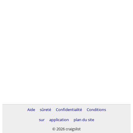
Aide
sûreté
Confidentialité
Conditions
sur
application
plan du site
© 2026 craigslist